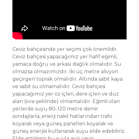
Ceviz bahçesinde yer seçimi çok önemlidir.
Ceviz bahçesi yapacağımız yer hafif eğimli,
yamaca doğru ve arkası dağlık olmalıdır. Su
olmazsa olmazımızdır. İki üç metre alivyon
geçirgen toprak olmalıdır. Altında sabit kaya
ve sabit su olmamalıdır. Ceviz bahçesi
yapacağımız yer öz içleri, dere içleri ve düz
alan (ova şeklinde) olmamalıdır. Eğimli olan
yerlerde suyu 80-120 metre demir
sondajlarla, enerji nakil hatlarından trafo
koyarak veya güneş panelleri koyarak ve
güneş enerjisi kullanarak suyu elde edebiliriz.
Elde ettiğimiz bu suyla aşılı ceviz