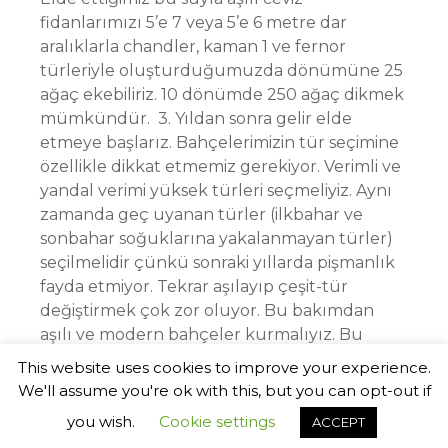
fidanlarımızı 5’e 7 veya 5’e 6 metre dar
aralıklarla chandler, kaman 1 ve fernor
türleriyle oluşturduğumuzda dönümüne 25
ağaç ekebiliriz. 10 dönümde 250 ağaç dikmek
mümkündür. 3. Yıldan sonra gelir elde
etmeye başlarız. Bahçelerimizin tür seçimine
özellikle dikkat etmemiz gerekiyor. Verimli ve
yandal verimi yüksek türleri seçmeliyiz. Aynı
zamanda geç uyanan türler (ilkbahar ve
sonbahar soğuklarına yakalanmayan türler)
seçilmelidir çünkü sonraki yıllarda pişmanlık
fayda etmiyor. Tekrar aşılayıp çeşit-tür
değiştirmek çok zor oluyor. Bu bakımdan
aşılı ve modern bahçeler kurmalıyız. Bu
konuda bahçıvanlarımız ve elamanlarımız
This website uses cookies to improve your experience.
dikim bakım ve budama yapmaktalar.
We'll assume you're ok with this, but you can opt-out if
you wish.
Cookie settings
ACCEPT